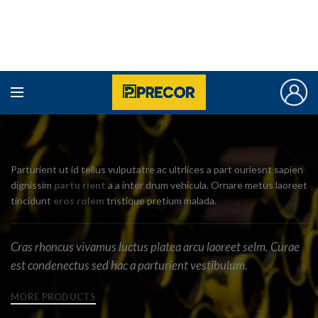
Parturient ut id tellus vulputatre ac ultrlices a part ouriesnt sapien
dignissim
partu rient
a a inter drum vehicula. Ornare metus laoreet
tincidunt
eros rolem
tristique pretium malada.
Cras rhoncus vivamus luctus platea arcu laoreet selm. Curae
est condenectus sed hac a parturient vestibulum.
MORE PRODUCTS