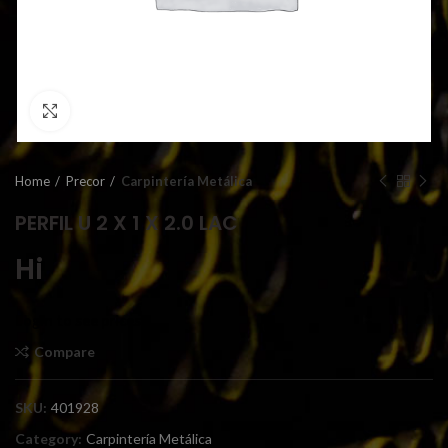
Click to enlarge
Home
Precor
Carpintería Metálica
PERFIL U 2 X 1 X 2.0 LAC
Hi
Login to see prices
Compare
SKU:
401928
Category:
Carpintería Metálica