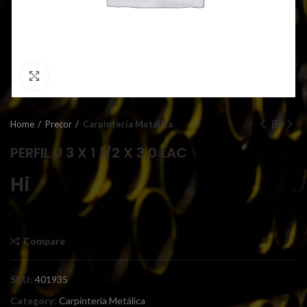
Click to enlarge
Home
Precor
Carpintería Metálica
PERFIL U 3 X 1 1/2 X 3.0 LAC
Hi
Login to see prices
Compare
SKU:
401935
Category:
Carpintería Metálica