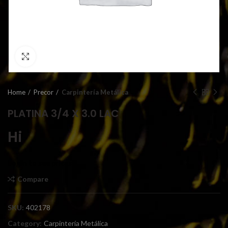
Click to enlarge
Home
Precor
Carpintería Metálica
PLATINA 3/4 X 3.0 LAC
Hi
Login to see prices
Compare
SKU:
402178
Category:
Carpintería Metálica