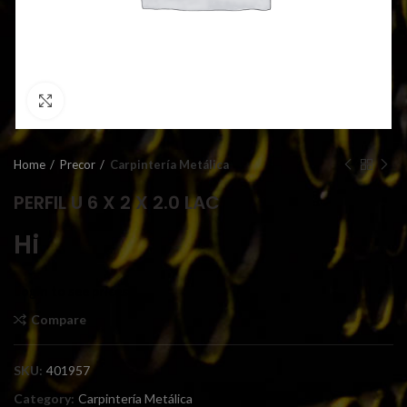
Click to enlarge
Home
Precor
Carpintería Metálica
PERFIL U 6 X 2 X 2.0 LAC
Hi
Login to see prices
Compare
SKU:
401957
Category:
Carpintería Metálica